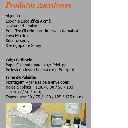
Produtos Auxiliares
Algodão
Esponja Litográfica Alemã
Toalha Ind. Pralim
Print Tex (Tecido para limpeza automática)
Luva Nitrílica
Silicone spray
Desingripante Spray
Calço Calibrado
Papel Calibrado para calço Printgraf
Poliéster adesivado para calço Printgraf
Filme de Poliéster:
Montagem – janelas para envelopes;
Rolos e Folhas – 1.00×0.30 / 50 / 100 –
1.30×30 / 50 / 100;
Espessuras:
50 / 75 / 100 / 125
/ 175 micras