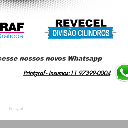
cesse nossos novos Whatsapp
Printgraf - Insumos:11 97399-0004
Printgraf
Revecel
Feiras e Eventos
Con